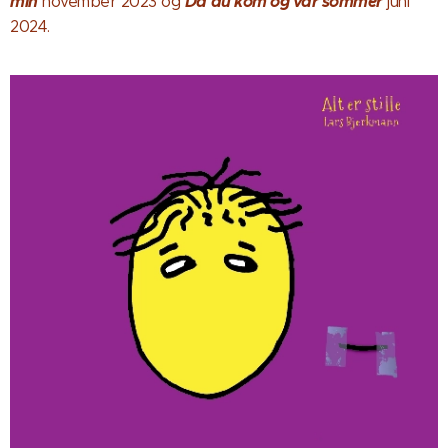
min
D
a
du kom og var sommer
november 2023 og
juni
2024.