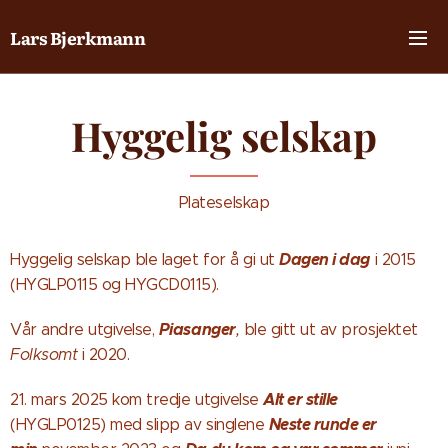
Lars Bjerkmann
Hyggelig selskap
Plateselskap
Dagen i dag
Hyggelig selskap ble laget for å gi ut
i 2015
(HYGLP0115 og HYGCD0115).
Piasanger
Vår andre utgivelse,
,
ble gitt ut av prosjektet
Folksomt
i 2020.
Alt er stille
21. mars 2025 kom tredje utgivelse
Neste runde er
(HYGLP0125) med slipp av singlene