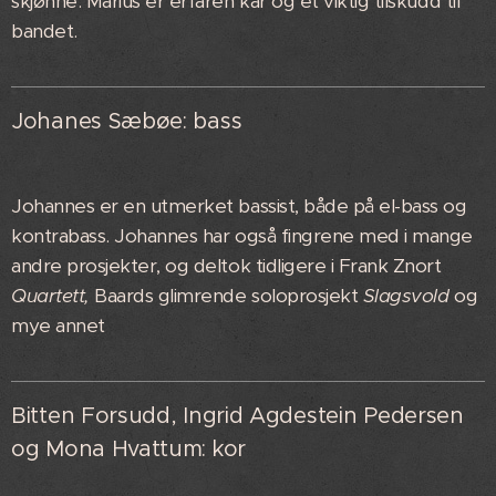
skjønne. Marius er erfaren kar og et viktig tilskudd til
bandet.
Johanes Sæbøe: bass
Johannes er en utmerket bassist, både på el-bass og
kontrabass. Johannes har også fingrene med i mange
andre prosjekter, og deltok tidligere i Frank Znort
Quartett,
Baards glimrende soloprosjekt
Slagsvold
og
mye annet
Bitten Forsudd, Ingrid Agdestein Pedersen
og Mona Hvattum: kor