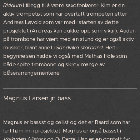
Riddum
i tillegg til å være saxofonlærer. Kim er en
aktiv trompetist som har overtatt trompeten etter
Andreas Løvold som var med i starten av dette
prosjektet (Andreas kan dukke opp som vikar). Audun
på trombone har vært med en stund og er også aktiv
musiker, blant annet i
Sandvika storband
. Helt i
begynnelsen hadde vi også med Mathias Hole som
både spilte trombone og skrev mange av
blåserarrangementene.
Magnus Larsen jr: bass
Magnus er bassist og cellist og det er Baard som har
lurt ham inn i prosjektet. Magnus er også bassist i
Valkyrien Allstars
og
Di Derre
. Han er en opptatt fyr,