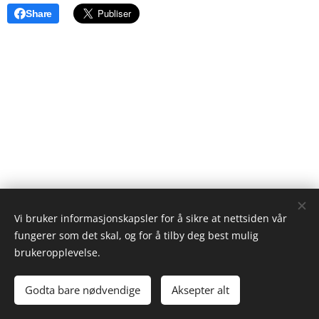
Share
Vi bruker informasjonskapsler for å sikre at nettsiden vår
fungerer som det skal, og for å tilby deg best mulig
brukeropplevelse.
© 2023 Lars Bjerkmann
Godta bare nødvendige
Aksepter alt
Drevet av
Webnode
Informasjonskapsler