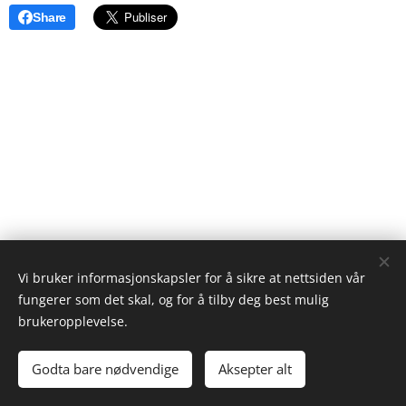
Share
Vi bruker informasjonskapsler for å sikre at nettsiden vår
fungerer som det skal, og for å tilby deg best mulig
brukeropplevelse.
© 2023 Lars Bjerkmann
Godta bare nødvendige
Aksepter alt
Drevet av
Webnode
Informasjonskapsler